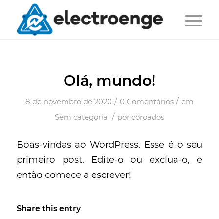
Olá, mundo!
/
/
8 de novembro de 2020
0 Comentários
em
/
Sem categoria
por
coroados
Boas-vindas ao WordPress. Esse é o seu
primeiro post. Edite-o ou exclua-o, e
então comece a escrever!
Share this entry